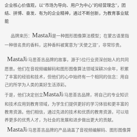
企业核心价值观，以“市场为导向、用户为中心”的经营理念”，团
结、拼博、奋发、有为的企业精神，通过不断创新，为教育事业赋
能
MastaJi
品牌来历：
是一种图形图像算法模型；在蒙古语里指
一种很名贵的香料，这种香料被寓意为“天使之泪”，非常珍贵。
MastaJi
/马思荅吉品牌的故事，源于5位行业资深创始人的共同
愿景。他们在音视频编解码和图形图像算法领域深耕20余年，积累
了丰富的经验和技术，但他们的心中始终有一个相同的信念：用自
己的所学为人类的美好生活添彩。
MastaJi
于是，他们决定创立
/马思荅吉品牌，将自己的专业知识
和技术应用到教育领域，为学生们提供更好的学习体验和更丰富的
教育资源。他们相信，通过先进的技术和优质的教育资源，可以培
养更多的优秀人才，为社会的发展和进步做出更大的贡献。
MastaJi
/马思荅吉品牌的产品涵盖了音视频编解码、图形图像算