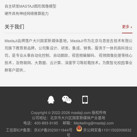
自主研发MASTAJI图形图像模型
硬件具有神经网络推算能力
关于我们
更多 +
MastaJi品牌落户大兴国家新媒体基地，MastaJi作为北京马思沓吉技术有限公
司旗下教育新品牌，公司集设计、研发、集成、销售、服务于一体的高科技公
司，是专业从事自动化控制、自动跟踪、视音频编解码、 视频图像处理等核心
技术，及物联网、大数据、云计算、深度学习等前瞻技术。为数智化校园事业
群客户提供...
Copyright © 2022-2026 mastaji.com 版权所有
公司地址：北京市大兴区国家新媒体产业基地
电话：400-893-9195 邮箱：Marketing@mastaji.com
工信部ICP备案：
京ICP备2023011644号
京公网安备11011502006632
号