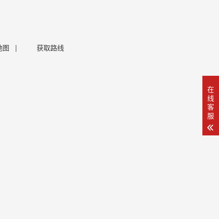
地图
|
获取路线
在
线
客
服