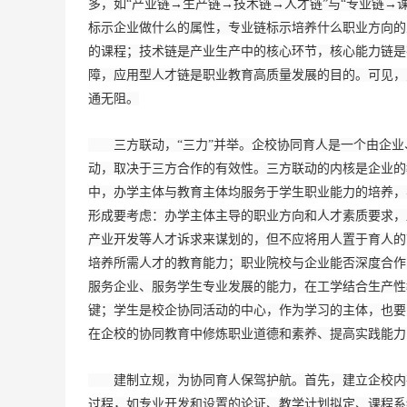
多，如“产业链→生产链→技术链→人才链”与“专业链→
标示企业做什么的属性，专业链标示培养什么职业方向的
的课程；技术链是产业生产中的核心环节，核心能力链是
障，应用型人才链是职业教育高质量发展的目的。可见，
通无阻。
三方联动，“三力”并举。企校协同育人是一个由企业
动，取决于三方合作的有效性。三方联动的内核是企业的教
中，办学主体与教育主体均服务于学生职业能力的培养，
形成要考虑：办学主体主导的职业方向和人才素质要求，
产业开发等人才诉求来谋划的，但不应将用人置于育人的
培养所需人才的教育能力；职业院校与企业能否深度合作
服务企业、服务学生专业发展的能力，在工学结合生产性
键；学生是校企协同活动的中心，作为学习的主体，也要
在企校的协同教育中修炼职业道德和素养、提高实践能力，
建制立规，为协同育人保驾护航。首先，建立企校内在
过程，如专业开发和设置的论证、教学计划拟定、课程系