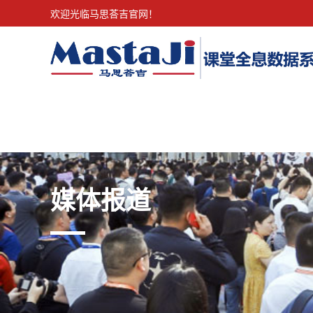
欢迎光临马思荅吉官网！
媒体报道