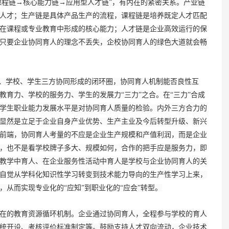
课程链→核心能力链→应用型人才链”，有内在的紧密关系。产业链
人才；生产链是具体产品生产的流程，课程链是培养既定人才匹配
在课程或专业教育中形成的核心能力；人才链是企业高效运行的保
只要企业协同育人的理念不丢失，企校协同育人的绿色大道就会畅
、学校、学生三方协同形成的闭环圈，协同育人机制能否良性互
育力、学校的服务力、学生的发展力“三力”之合。在“三力”合成
学生职业能力发展水平是对协同育人质量的检验。内外三方合力的
显然是立足于企业自身产业优势、生产主业及今后转型升级、新兴
前端，协同育人考量的不应是企业生产规模和产值利润，而是企业
，也不是看学校牌子多大、规模如何，合作的把手应是服务力，即
教学中育人、在企业服务性活动中育人是学校与企业协同育人的关
自觉从学科化知识性学习转变到技术能力导向的生产性学习上来，
从而实现专业化的“应知”到职业化的“应会”转型。
的教育资源循环机制。企业通过协同育人，全程参与学校的育人
统开设、考核评价标准制定等。鼓励支持人才双向流动，企业技术