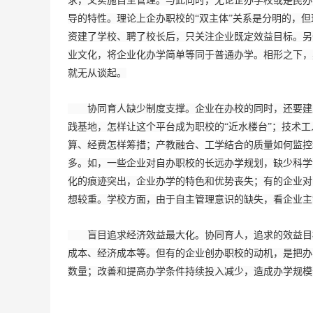
求，又实施自主管理。与此同时，无论企办学校或是民办
导的特性。理论上企办职校的“双主体”关系是分明的，
资建了学校、聘了校长后，只关注企业既定效益目标。另
业文化，将企业化办学简单等同于普通办学。相形之下，
就无从谈起。
协同育人缺少制度支撑。企业在办校的同时，还要建立
践基地，怎样让这个平台成为职校的“近水楼台”；技术工
算、经费怎样筹措；产教融合、工学结合的质量如何监控
多。如，一些企业对自办职校的长远办学规划，缺少科学
化的痕迹突出，企业办学的特色和优势丧失；有的企业对
想较重。学校方面，由于自主管理意识的缺失，看企业主
盲目追求经济效益最大化。协同育人，追求的效益目标
成本、经济成本等。但有的企业创办职校的动机，是把办
数量；改善和提高办学条件持续投入减少，造成办学规模