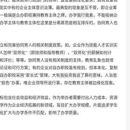
学校，服从教育行政部门的领导、监管是刚性化要求，具有双重领
但现实中有的企业主体意识淡薄。最典型的现象是互不管，即企业筹
一极端是企办职校秉持教育主体之牌，办学我行我素，不能吸纳企
办学主体与教育主体在这里是分离甚而是相互排斥的，协同育人也
和完善协同育人的相关制度政策。如，企业作为技能人才实训实
人怎样“双师化”（即技师和指导教师），“双师化”的薪酬如何计
和评价；等等。协同育人没有相关制度的支持，教育乱象也就增
论证和可行方案；有的企业对自办职校虽有规划，但本本化、复制
自办职校采用“家长式”管理，大有我投资我说了算的意味，人治思
“脸色”办事，唯企业领导所说行事，存在教育主体被边缘化现象。
包含社会效益和经济效益，作为举办者需要付出人力成本、资源
学作为企业经济拓展的新领域，盲目扩大办学规模，片面追求学生
化扩大与办学条件不匹配，影响了办学质量。