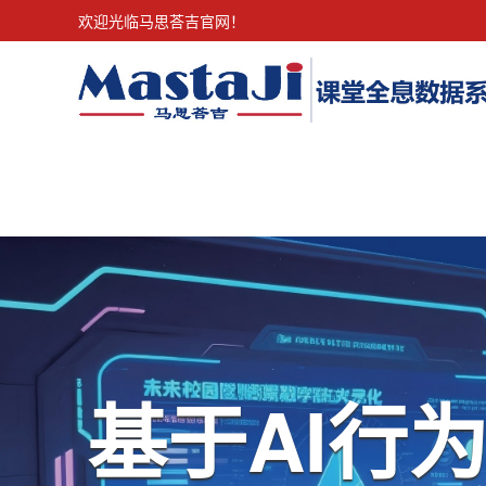
欢迎光临马思荅吉官网！
智